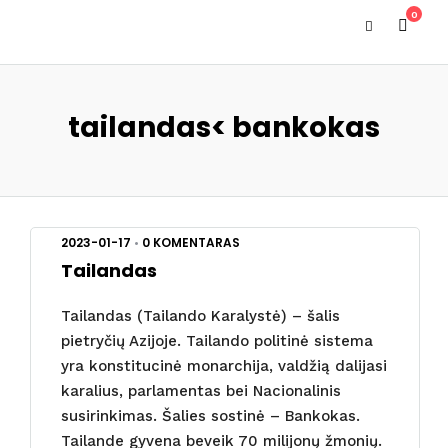
0
tailandas< bankokas
2023-01-17
•
0 KOMENTARAS
Tailandas
Tailandas (Tailando Karalystė) – šalis
pietryčių Azijoje. Tailando politinė sistema
yra konstitucinė monarchija, valdžią dalijasi
karalius, parlamentas bei Nacionalinis
susirinkimas. Šalies sostinė – Bankokas.
Tailande gyvena beveik 70 milijonų žmonių.