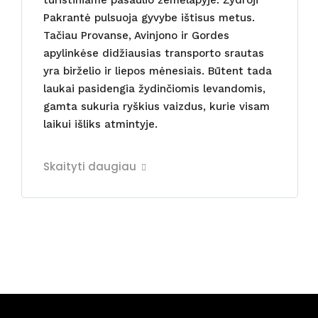
Pakrantė pulsuoja gyvybe ištisus metus.
Tačiau Provanse, Avinjono ir Gordes
apylinkėse didžiausias transporto srautas
yra birželio ir liepos mėnesiais. Būtent tada
laukai pasidengia žydinčiomis levandomis,
gamta sukuria ryškius vaizdus, kurie visam
laikui išliks atmintyje.
Skaityti daugiau