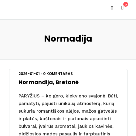
0
Normadija
2026-01-01
•
0 KOMENTARAS
Normandija, Bretanė
PARYŽIUS – ko gero, kiekvieno svajonė. Būti,
pamatyti, pajusti unikalią atmosferą, kurią
sukuria romantiškos alėjos, mažos gatvelės
ir platūs, kaštonais ir platanais apsodinti
bulvarai, įvairūs aromatai, jaukios kavinės,
didžiosios mados pasaulis ir tarptautinis