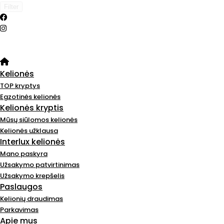
Filter
Kelionės
TOP kryptys
Egzotinės kelionės
Kelionės kryptis
Mūsų siūlomos kelionės
Kelionės užklausa
Interlux kelionės
Mano paskyra
Užsakymo patvirtinimas
Užsakymo krepšelis
Paslaugos
Kelionių draudimas
Parkavimas
Apie mus