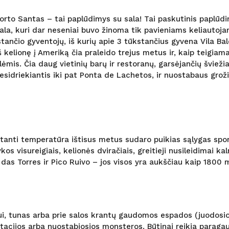
orto Santas – tai paplūdimys su sala! Tai paskutinis paplūdi
 sala, kuri dar neseniai buvo žinoma tik pavieniams keliaut
kstančio gyventojų, iš kurių apie 3 tūkstančius gyvena Vila Ba
kelionę į Ameriką čia praleido trejus metus ir, kaip teigiam
lėmis. Čia daug vietinių barų ir restoranų, garsėjančių švieži
besidriekiantis iki pat Ponta de Lachetos, ir nuostabaus gro
anti temperatūra ištisus metus sudaro puikias sąlygas sportu
os visureigiais, kelionės dviračiais, greitieji nusileidimai ka
 das Torres ir Pico Ruivo – jos visos yra aukščiau kaip 1800 m 
i, tunas arba prie salos krantų gaudomos espados (juodosios 
lantacijos arba nuostabiosios monsteros. Būtinai reikia par