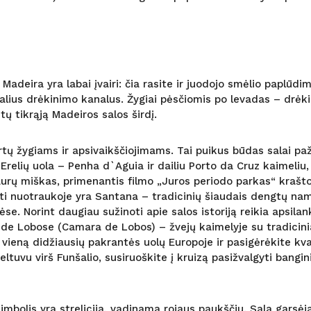
 Madeira yra labai įvairi: čia rasite ir juodojo smėlio paplūdi
nikalius drėkinimo kanalus. Žygiai pėsčiomis po levadas – drė
ų tikrąją Madeiros salos širdį.
ų žygiams ir apsivaikščiojimams. Tai puikus būdas salai pažin
 Erelių uola – Penha d`Aguia ir dailiu Porto da Cruz kaimeliu
ų miškas, primenantis filmo „Juros periodo parkas“ kraštova
inti nuotraukoje yra Santana – tradicinių šiaudais dengtų nam
e. Norint daugiau sužinoti apie salos istoriją reikia apsilan
de Lobose (Camara de Lobos) – žvejų kaimelyje su tradiciniai
– vieną didžiausių pakrantės uolų Europoje ir pasigėrėkite k
ltuvu virš Funšalio, susiruoškite į kruizą pasižvalgyti bangi
imbolis yra strelicija, vadinama rojaus paukščiu. Sala garsėj