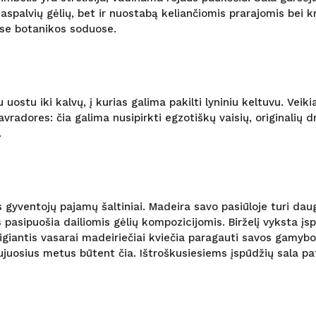
aspalvių gėlių, bet ir nuostabą keliančiomis prarajomis bei kr
ose botanikos soduose.
uostu iki kalvų, į kurias galima pakilti lyniniu keltuvu. Vei
radores: čia galima nusipirkti egzotiškų vaisių, originalių 
.
 gyventojų pajamų šaltiniai. Madeira savo pasiūloje turi dau
 pasipuošia dailiomis gėlių kompozicijomis. Birželį vyksta įs
aigiantis vasarai madeiriečiai kviečia paragauti savos gamyb
aujuosius metus būtent čia. Ištroškusiesiems įspūdžių sala p