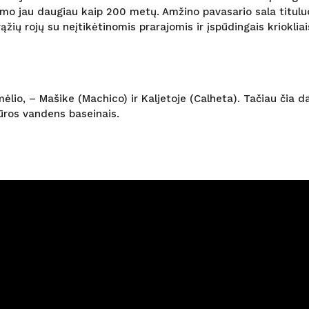
minamo jau daugiau kaip 200 metų. Amžino pavasario sala titul
ąžių rojų su neįtikėtinomis prarajomis ir įspūdingais kriokliai
ėlio, – Mašike (Machico) ir Kaljetoje (Calheta). Tačiau čia 
jūros vandens baseinais.