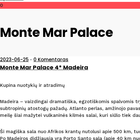
0
Monte Mar Palace
2023-06-25
•
0 Komentaras
Monte Mar Palace 4* Madeira
Kupina nuotykių ir atradimų
Madeira – vaizdingai dramatiška, egzotiškomis spalvomis tryk
subtropinių atostogų pažadų. Atlanto perlas, amžinojo pavasar
meilę šiai mažytei vulkaninės kilmės salai, kuri siūlo tiek da
Ši magiška sala nuo Afrikos krantų nutolusi apie 500 km, tuo 
Po Madeiros didžiausia yra Porto Santo sala (apie 40 km nuo 