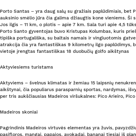
Porto Santas – yra daug salų su gražiais paplūdimiais, bet P
auksinio smėlio jūra čia galima džiaugtis kone vieniems. Ši
Jos ilgis – 11 km, o plotis – apie 7 km. Sala turi apie 4,5 tū
Porto Santo gyventojas buvo Kristupas Kolumbas, kuris prieš 
tipiška portugališka, su baltais namais ir vingiuotomis gatve
atrakcija čia yra fantastiškas 9 kilometrų ilgo paplūdimys, 
vietoje įrengtas fantastiškas 18 duobučių golfo aikštynas
Aktyviesiems turistams
Aktyviems – švelnus klimatas ir žemiau 15 laipsnių nenukrent
aikštynai, čia populiarus parasparnių sportas, nardymas, išvyk
per tris aukščiausias Madeiros viršukalnes: Pico Arieiro, Pico
Madeiros skoniai
Pagrindinis Madeiros virtuvės elementas yra žuvis, pavyzdžiu
pasifloros, mangai, papajos, avokadai, bananai tiesiai iš p