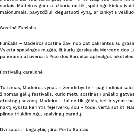
sodais. Madeiros gamta užburia ne tik įspūdingu kiekiu įvairi
malonumais, pavyzdžiui, degustuoti vyną, ar lankytis vešliu
Sostinė Funšalis
Funšalis – Madeiros sostinė žavi nuo pat pakrantės su gražiu 
Vyksta spalvingos mugės, iš kurių garsiausia Mercado dos Lav
panorama atsiveria iš Pico dos Barcelos apžvalgos aikštelės
Festivalių karalienė
Turizmas, Madeiros vynas ir žemdirbystė – pagrindiniai salos
žinomas gėlių festivalis, kurio metu sostinės Funšalio gatvės
atostogų sezoną. Madeira – tai ne tik gėlės, bet ir vynas: b
naktį vyksta kerintis fejerverkų šou – todėl verta sutikti N
pilnos triukšmingų, spalvingų paradų.
Dvi salos ir begalybių jūra: Porto Santas