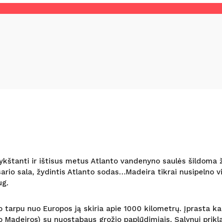
štanti ir ištisus metus Atlanto vandenyno saulės šildoma žavi
io sala, žydintis Atlanto sodas…Madeira tikrai nusipelno visų
ug.
tarpu nuo Europos ją skiria apie 1000 kilometrų. Įprasta kalb
Madeiros) su nuostabaus grožio paplūdimiais. Salynui priklau