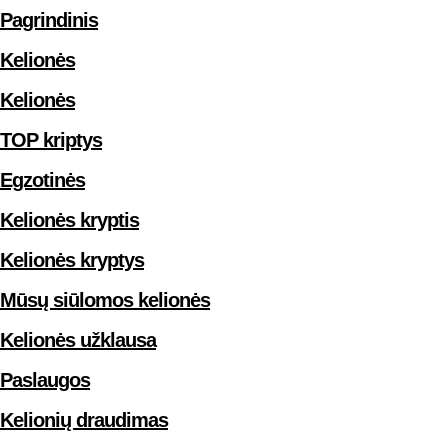
Pagrindinis
Kelionės
Kelionės
TOP kriptys
Egzotinės
Kelionės kryptis
Kelionės kryptys
Mūsų siūlomos kelionės
Kelionės užklausa
Paslaugos
Kelionių draudimas