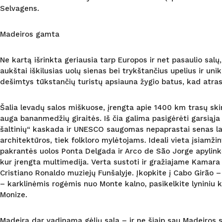
Selvagens.
Madeiros gamta
Ne kartą išrinkta geriausia tarp Europos ir net pasaulio salų,
aukštai iškilusias uolų sienas bei trykštančius upelius ir u
dešimtys tūkstančių turistų apsiauna žygio batus, kad atrast
Šalia levadų salos miškuose, įrengta apie 1400 km trasų skirt
auga bananmedžių giraitės. Iš čia galima pasigėrėti garsiąja
šaltinių“ kaskada ir UNESCO saugomas nepaprastai senas laur
architektūros, tiek folkloro mylėtojams. Ideali vieta įsiamž
pakrantės uolos Ponta Delgada ir Arco de São Jorge apylinkės
kur įrengta multimedija. Verta sustoti ir gražiajame Kamara 
Cristiano Ronaldo muziejų Funšalyje. Įkopkite į Cabo Girão 
– karklinėmis rogėmis nuo Monte kalno, pasikelkite lyniniu ke
Monize.
Madeira dar vadinama gėlių sala – ir ne šiaip sau Madeiros s