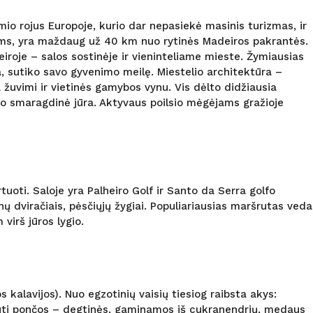
mio rojus Europoje, kurio dar nepasiekė masinis turizmas, ir
ojams, yra maždaug už 40 km nuo rytinės Madeiros pakrantės.
leiroje – salos sostinėje ir vieninteliame mieste. Žymiausias
a, sutiko savo gyvenimo meilę. Miestelio architektūra –
a žuvimi ir vietinės gamybos vynu. Vis dėlto didžiausia
žio smaragdinė jūra. Aktyvaus poilsio mėgėjams gražioje
oti. Saloje yra Palheiro Golf ir Santo da Serra golfo
lnų dviračiais, pėsčiųjų žygiai. Populiariausias maršrutas veda
virš jūros lygio.
kalavijos). Nuo egzotinių vaisių tiesiog raibsta akys:
agauti pončos – degtinės, gaminamos iš cukranendrių, medaus