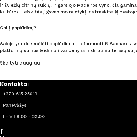
ir šviežių citrinų sulčių, ir garsiojo Madeiros vyno, čia ga
kultūros. Leiskitės į gyvenimo nuotykį ir atraskite šį paatogr
Gal į paplūdimį?
Saloje yra du smėlėti paplūdimiai, suformuoti iš Sacharos sm
platformų su nusileidimu į vandenyną ir dirbtinių terasų su 
Skaityti daugiau
Kontaktai
+370 615 25019
Panevėžys
I - VII 8:00 - 22:00