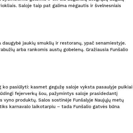
iokliais. Saloje taip pat galima mėgautis ir švelnesniais
kia daugybė jaukių smuklių ir restoranų, ypač senamiestyje.
drabužių arba rankomis austų gobelenų. Gražiausia Funšalio
g ko pasiūlyti: kasmet gegužę saloje vyksta pasaulyje puikiai
pūdingi fejerverkų šou, pažymintys saloje prasidedantį
os vyno produktų. Salos sostinėje Funšalyje Naujųjų metų
atiks karnavalo laikotarpiu – tada Funšalio gatvės būna