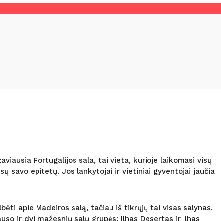
ausia Portugalijos sala, tai vieta, kurioje laikomasi visų
 savo epitetų. Jos lankytojai ir vietiniai gyventojai jaučia
ėti apie Madeiros salą, tačiau iš tikrųjų tai visas salynas.
so ir dvi mažesnių salų grupės: Ilhas Desertas ir Ilhas