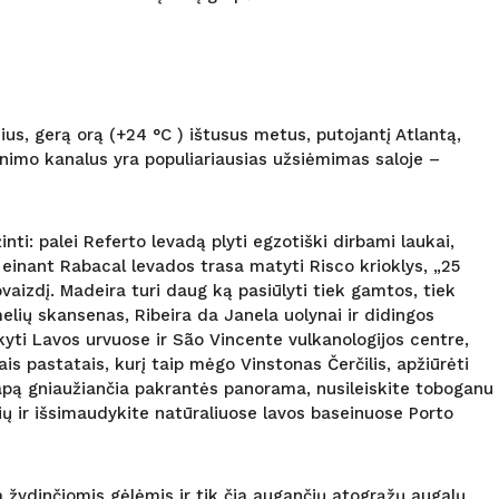
mius, gerą orą (+24 °C ) ištusus metus, putojantį Atlantą,
kinimo kanalus yra populiariausias užsiėmimas saloje –
ti: palei Referto levadą plyti egzotiški dirbami laukai,
, einant Rabacal levados trasa matyti Risco krioklys, „25
izdį. Madeira turi daug ką pasiūlyti tiek gamtos, tiek
elių skansenas, Ribeira da Janela uolynai ir didingos
kyti Lavos urvuose ir São Vincente vulkanologijos centre,
s pastatais, kurį taip mėgo Vinstonas Čerčilis, apžiūrėti
vapą gniaužiančia pakrantės panorama, nusileiskite toboganu
nių ir išsimaudykite natūraliuose lavos baseinuose Porto
a žydinčiomis gėlėmis ir tik čia augančių atogrąžų augalų