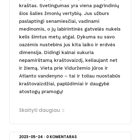
kraštas. Svetingumas yra viena pagrindinių
šios šalies žmonių vertybių. Jus užburs
paslaptingi senamiesčiai, vadinami
medinomis, o jų labirintinės gatvelės nukels
kelis šimtus metų atgal. Dykuma su savo
oazėmis nustebins jus kita laiko ir erdvės
dimensija. Didingi kalnai sukuria
nepamirštamą kraštovaizdį, keliaujant net
ir žiemą. Vieta prie Viduržemio jūros ir
Atlanto vandenyno – tai ir toliau nuostabūs
kraštovaizdžiai, paplūdimiai ir daugybė
atostogų pramogų!
Skaityti daugiau
2023-05-24
•
0 KOMENTARAS