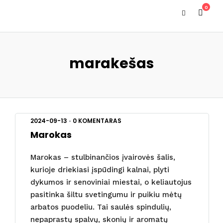
0
marakešas
2024-09-13
•
0 KOMENTARAS
Marokas
Marokas – stulbinančios įvairovės šalis,
kurioje driekiasi įspūdingi kalnai, plyti
dykumos ir senoviniai miestai, o keliautojus
pasitinka šiltu svetingumu ir puikiu mėtų
arbatos puodeliu. Tai saulės spindulių,
nepaprastų spalvų, skonių ir aromatų