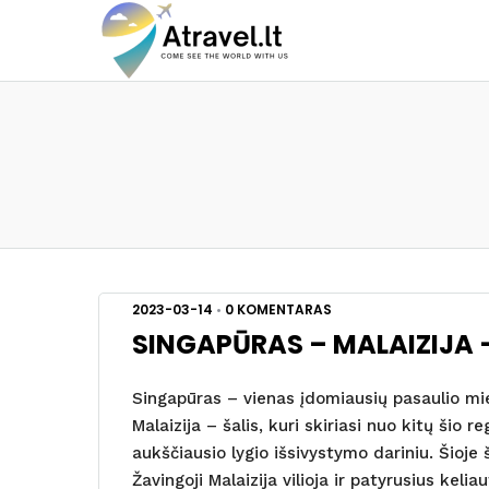
2023-03-14
•
0 KOMENTARAS
SINGAPŪRAS – MALAIZIJA 
Singapūras – vienas įdomiausių pasaulio mies
Malaizija – šalis, kuri skiriasi nuo kitų šio 
aukščiausio lygio išsivystymo dariniu. Šioje 
Žavingoji Malaizija vilioja ir patyrusius kelia