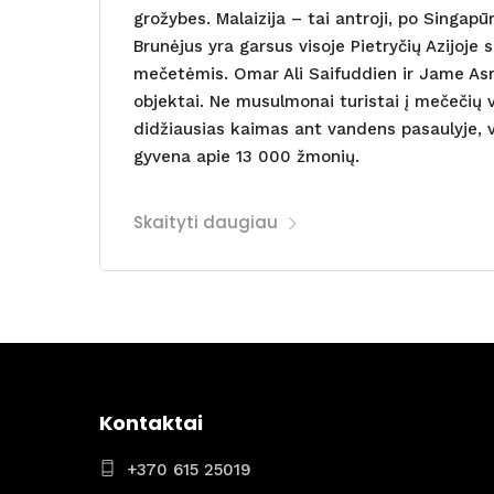
grožybes. Malaizija – tai antroji, po Singapū
Brunėjus yra garsus visoje Pietryčių Azijoje
mečetėmis. Omar Ali Saifuddien ir Jame Asr 
objektai. Ne musulmonai turistai į mečečių 
didžiausias kaimas ant vandens pasaulyje, 
gyvena apie 13 000 žmonių.
Skaityti daugiau
Kontaktai
+370 615 25019