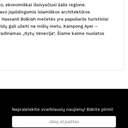
ro, ekonomiškai išsivysčiusi šalis regione.
 savo įspūdingomis islamiškos architektūros
Hassanil Bolkiah mečetės yra papuliarūs turistiniai
vidų gali užeiti ne mišių metu. Kampong Ayer –
vadinamas „Rytų Venecija“. Šiame kaime nuolatos
Nepraleiskite svarbiausių naujienų! Būkite pirmi!