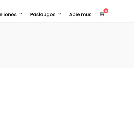
0
kelionės
Paslaugos
Apie mus