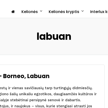
Kelionės
Kelionės kryptis
Interlux 
labuan
– Borneo, Labuan
tų ir vienas savičiausių tarp turtingųjų didmiesčių.
regiono šalių unikaliu egzotikos, daugiaamžės kultūros ir
šalyje stebėtinai persipynė senovė ir dabartis.
utojus, ir naujokus – visus, kurie stengiasi atrasti jos