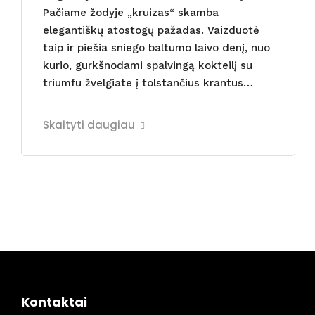
Pačiame žodyje „kruizas“ skamba
elegantiškų atostogų pažadas. Vaizduotė
taip ir piešia sniego baltumo laivo denį, nuo
kurio, gurkšnodami spalvingą kokteilį su
triumfu žvelgiate į tolstančius krantus…
Skaityti daugiau
Kontaktai