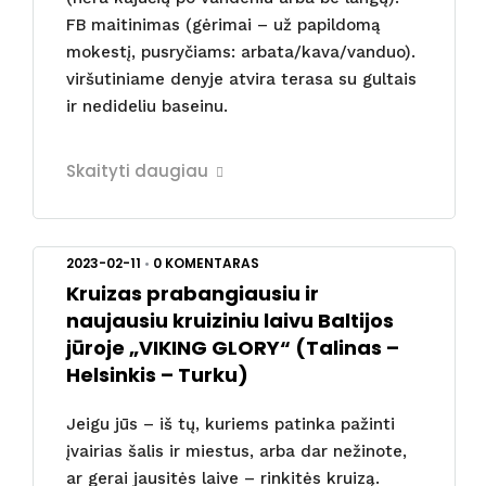
FB maitinimas (gėrimai – už papildomą
mokestį, pusryčiams: arbata/kava/vanduo).
viršutiniame denyje atvira terasa su gultais
ir nedideliu baseinu.
Skaityti daugiau
2023-02-11
•
0 KOMENTARAS
Kruizas prabangiausiu ir
naujausiu kruiziniu laivu Baltijos
jūroje „VIKING GLORY“ (Talinas –
Helsinkis – Turku)
Jeigu jūs – iš tų, kuriems patinka pažinti
įvairias šalis ir miestus, arba dar nežinote,
ar gerai jausitės laive – rinkitės kruizą.