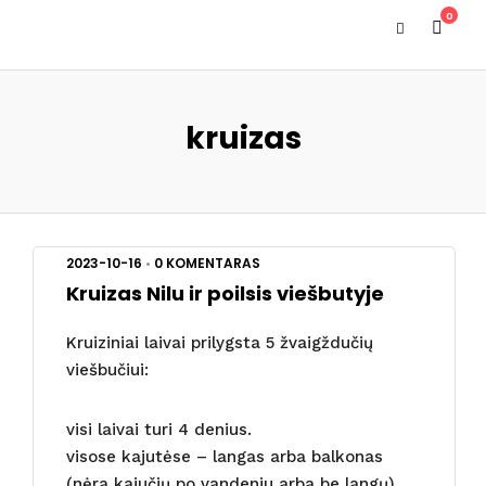
0
kruizas
2023-10-16
•
0 KOMENTARAS
Kruizas Nilu ir poilsis viešbutyje
Kruiziniai laivai prilygsta 5 žvaigždučių
viešbučiui:
visi laivai turi 4 denius.
visose kajutėse – langas arba balkonas
(nėra kajučių po vandeniu arba be langų).