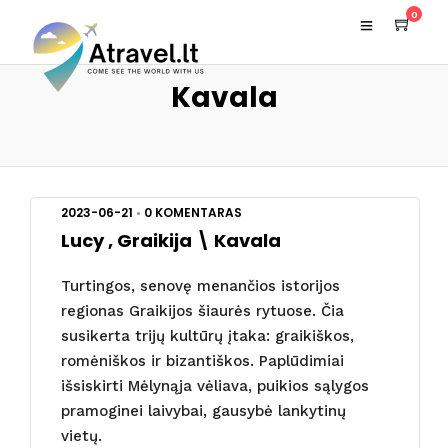
0
Kavala
2023-06-21
•
0 KOMENTARAS
Lucy , Graikija \ Kavala
Turtingos, senovę menančios istorijos
regionas Graikijos šiaurės rytuose. Čia
susikerta trijų kultūrų įtaka: graikiškos,
romėniškos ir bizantiškos. Paplūdimiai
išsiskirti Mėlynąja vėliava, puikios sąlygos
pramoginei laivybai, gausybė lankytinų
vietų.