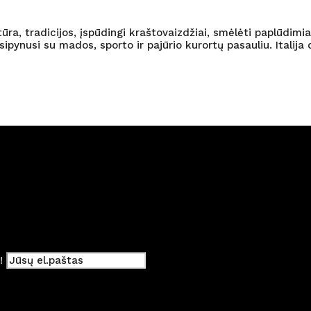
ūra, tradicijos, įspūdingi kraštovaizdžiai, smėlėti paplūdimiai
sipynusi su mados, sporto ir pajūrio kurortų pasauliu. Italij
i!