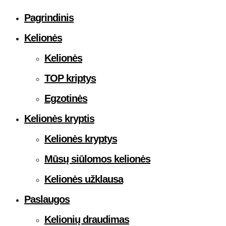
Pagrindinis
Kelionės
Kelionės
TOP kriptys
Egzotinės
Kelionės kryptis
Kelionės kryptys
Mūsų siūlomos kelionės
Kelionės užklausa
Paslaugos
Kelionių draudimas