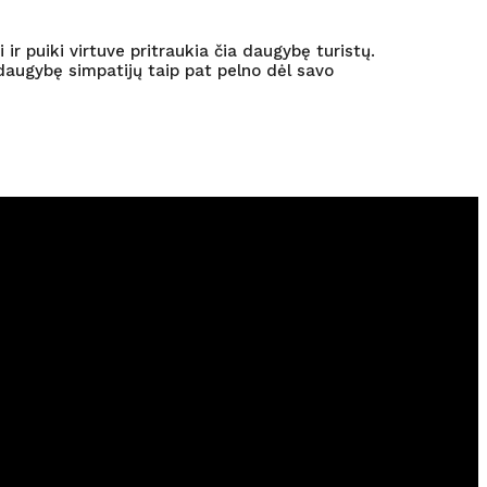
 ir puiki virtuve pritraukia čia daugybę turistų.
a daugybę simpatijų taip pat pelno dėl savo