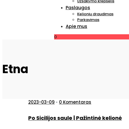
Užsakymo krepšelis
Paslaugos
Kelionių draudimas
Parkavimas
Apie mus
0
Etna
2023-03-09
•
0 Komentaras
Po Sicilijos saule | Pažintinė kelionė