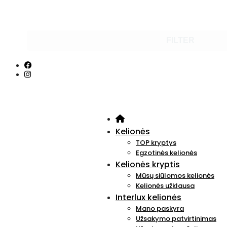
FILTER
Kelionės
TOP kryptys
Egzotinės kelionės
Kelionės kryptis
Mūsų siūlomos kelionės
Kelionės užklausa
Interlux kelionės
Mano paskyra
Užsakymo patvirtinimas