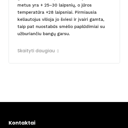
metus yra + 25–30 laipsnių, o jūros
temperatūra +28 laipsniai. Pirmiausia
keliautojus vilioja jo šviesi ir įvairi gamta,
taip pat nuostabūs smėlio paplūdimiai su
užburiančiu bangų garsu.
Skaityti daugiau
Kontaktai