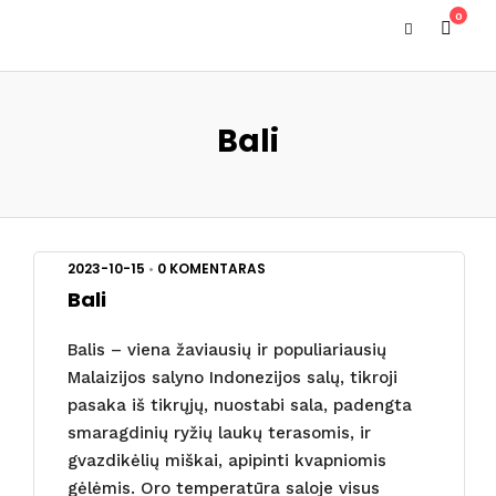
0
Bali
2023-10-15
•
0 KOMENTARAS
Bali
Balis – viena žaviausių ir populiariausių
Malaizijos salyno Indonezijos salų, tikroji
pasaka iš tikrųjų, nuostabi sala, padengta
smaragdinių ryžių laukų terasomis, ir
gvazdikėlių miškai, apipinti kvapniomis
gėlėmis. Oro temperatūra saloje visus