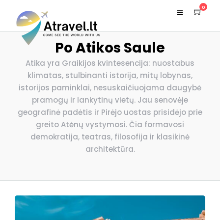
0
Po Atikos Saule
Atika yra Graikijos kvintesencija: nuostabus
klimatas, stulbinanti istorija, mitų lobynas,
istorijos paminklai, nesuskaičiuojama daugybė
pramogų ir lankytinų vietų. Jau senovėje
geografinė padėtis ir Pirėjo uostas prisidėjo prie
greito Atėnų vystymosi. Čia formavosi
demokratija, teatras, filosofija ir klasikinė
architektūra.