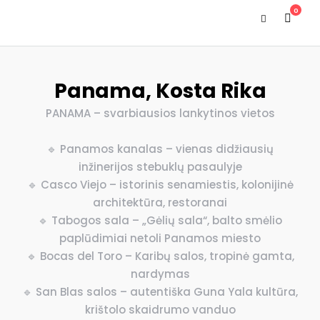
0
Panama, Kosta Rika
PANAMA – svarbiausios lankytinos vietos
🔹 Panamos kanalas – vienas didžiausių
inžinerijos stebuklų pasaulyje
🔹 Casco Viejo – istorinis senamiestis, kolonijinė
architektūra, restoranai
🔹 Tabogos sala – „Gėlių sala“, balto smėlio
paplūdimiai netoli Panamos miesto
🔹 Bocas del Toro – Karibų salos, tropinė gamta,
nardymas
🔹 San Blas salos – autentiška Guna Yala kultūra,
krištolo skaidrumo vanduo