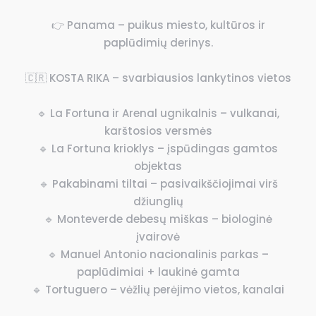
👉 Panama – puikus miesto, kultūros ir
paplūdimių derinys.
🇨🇷 KOSTA RIKA – svarbiausios lankytinos vietos
🔹 La Fortuna ir Arenal ugnikalnis – vulkanai,
karštosios versmės
🔹 La Fortuna krioklys – įspūdingas gamtos
objektas
🔹 Pakabinami tiltai – pasivaikščiojimai virš
džiunglių
🔹 Monteverde debesų miškas – biologinė
įvairovė
🔹 Manuel Antonio nacionalinis parkas –
paplūdimiai + laukinė gamta
🔹 Tortuguero – vėžlių perėjimo vietos, kanalai