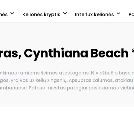
onės
Kelionės kryptis
Interlux kelionės
P
ras, Cynthiana Beach 
rinkimas ramioms šeimos atostogoms. Iš viešbučio baseino 
yra vos už kelių žingsnių. Apsuptas žalumos, atokiau nu
ambariuose. Pafoso miestas patogiai pasiekiamas vietini