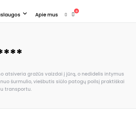
0
aslaugos
Apie mus
****
atsiveria gražūs vaizdai į jūrą, o nedidelis intymus
o šurmulio, viešbutis siūlo patogų poilsį praktiškai
u transportu.