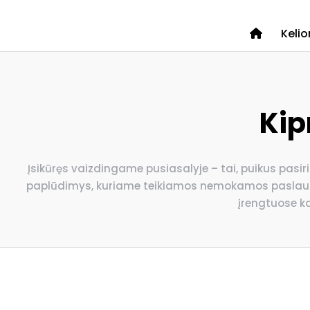
Keli
Kip
Įsikūręs vaizdingame pusiasalyje – tai, puikus pasi
paplūdimys, kuriame teikiamos nemokamos paslaugos, 
įrengtuose k