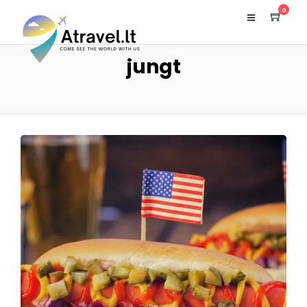
0
jungt