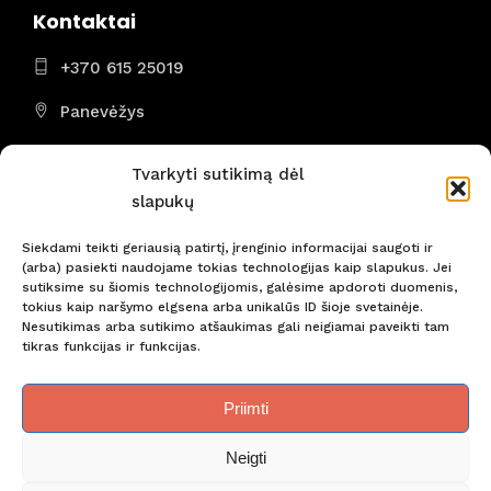
Kontaktai
+370 615 25019
Panevėžys
I - VII 8:00 - 22:00
Tvarkyti sutikimą dėl
slapukų
Siekdami teikti geriausią patirtį, įrenginio informacijai saugoti ir
(arba) pasiekti naudojame tokias technologijas kaip slapukus. Jei
Nepraleiskite svarbiausių naujienų! Būkite pirmi!
sutiksime su šiomis technologijomis, galėsime apdoroti duomenis,
tokius kaip naršymo elgsena arba unikalūs ID šioje svetainėje.
Nesutikimas arba sutikimo atšaukimas gali neigiamai paveikti tam
tikras funkcijas ir funkcijas.
Priimti
Neigti