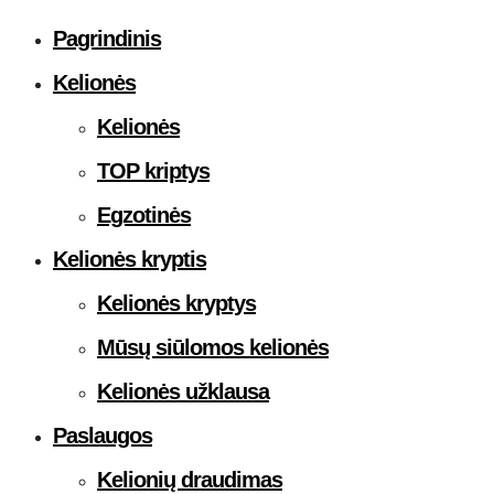
Pagrindinis
Kelionės
Kelionės
TOP kriptys
Egzotinės
Kelionės kryptis
Kelionės kryptys
Mūsų siūlomos kelionės
Kelionės užklausa
Paslaugos
Kelionių draudimas