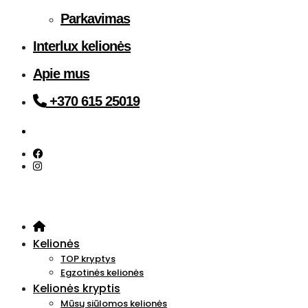
Parkavimas
Interlux kelionės
Apie mus
+370 615 25019
Kelionės
TOP kryptys
Egzotinės kelionės
Kelionės kryptis
Mūsų siūlomos kelionės