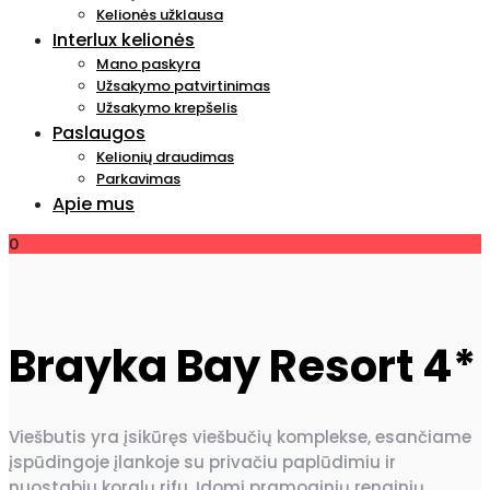
Kelionės užklausa
Interlux kelionės
Mano paskyra
Užsakymo patvirtinimas
Užsakymo krepšelis
Paslaugos
Kelionių draudimas
Parkavimas
Apie mus
0
Brayka Bay Resort 4*
Viešbutis yra įsikūręs viešbučių komplekse, esančiame
įspūdingoje įlankoje su privačiu paplūdimiu ir
nuostabiu koralų rifu. Įdomi pramoginių renginių