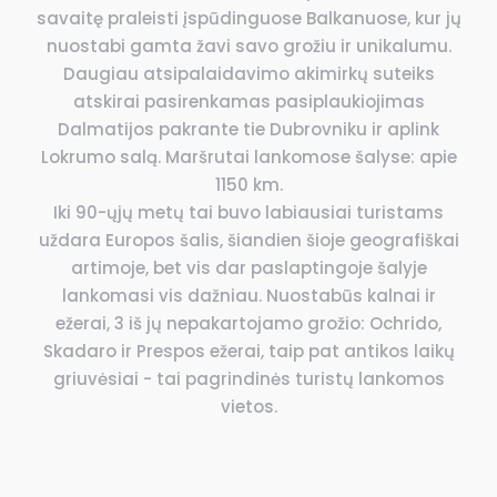
savaitę praleisti įspūdinguose Balkanuose, kur jų
nuostabi gamta žavi savo grožiu ir unikalumu.
Daugiau atsipalaidavimo akimirkų suteiks
atskirai pasirenkamas pasiplaukiojimas
Dalmatijos pakrante tie Dubrovniku ir aplink
Lokrumo salą. Maršrutai lankomose šalyse: apie
1150 km.
Iki 90-ųjų metų tai buvo labiausiai turistams
uždara Europos šalis, šiandien šioje geografiškai
artimoje, bet vis dar paslaptingoje šalyje
lankomasi vis dažniau. Nuostabūs kalnai ir
ežerai, 3 iš jų nepakartojamo grožio: Ochrido,
Skadaro ir Prespos ežerai, taip pat antikos laikų
griuvėsiai - tai pagrindinės turistų lankomos
vietos.