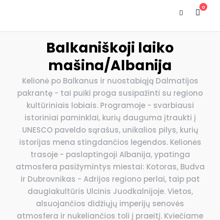
0
Balkaniškoji laiko
mašina/Albanija
Kelionė po Balkanus ir nuostabiąją Dalmatijos
pakrantę - tai puiki proga susipažinti su regiono
kultūriniais lobiais. Programoje - svarbiausi
istoriniai paminklai, kurių dauguma įtraukti į
UNESCO paveldo sąrašus, unikalios pilys, kurių
istorijas mena stingdančios legendos. Kelionės
trasoje - paslaptingoji Albanija, ypatinga
atmosfera pasižymintys miestai: Kotoras, Budva
ir Dubrovnikas - Adrijos regiono perlai, taip pat
daugiakultūris Ulcinis Juodkalnijoje. Vietos,
alsuojančios didžiųjų imperijų senovės
atmosfera ir nukeliančios toli į praeitį. Kviečiame