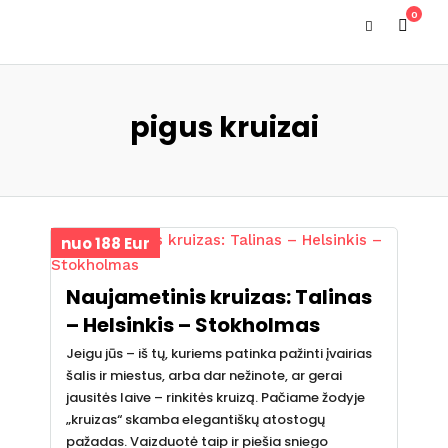
0
pigus kruizai
nuo 188 Eur
Naujametinis kruizas: Talinas
– Helsinkis – Stokholmas
Jeigu jūs – iš tų, kuriems patinka pažinti įvairias
šalis ir miestus, arba dar nežinote, ar gerai
jausitės laive – rinkitės kruizą. Pačiame žodyje
„kruizas“ skamba elegantiškų atostogų
pažadas. Vaizduotė taip ir piešia sniego