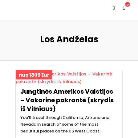
0
Los Andželas
nuo 1809 Eur
Jungtinės Amerikos Valstijos
– Vakarinė pakrantė (skrydis
iš Vilniaus)
You'll travel through California, Arizona and
Nevada in search of some of the most
beautiful places on the US West Coast.