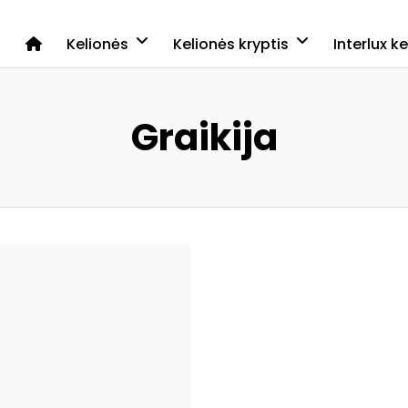
Kelionės
Kelionės kryptis
Interlux k
Graikija