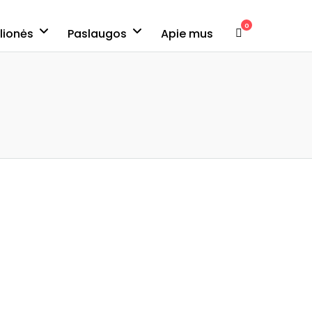
0
elionės
Paslaugos
Apie mus