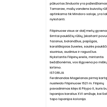
pūkuotas žinduolis yra pažeidžiamas
Tamaraw, mažų vandens buivolių rūš
aptinkama tik Mindoro saloje, yra la
nykstanti.
Filipinuose visus ar dalį metų gyvena
šimtai paukščių rūšių, įskaitant povu
fazanus, balandžius, papūgas,
karališkąsias žuveles, saulės paukšči
siuvinius, audinius ir raguočius.
Nykstantis Filipinų erelis, mintantis
beždžionėmis, vos išgyvena po mišk
kirtimo.
ISTORIJA
Ferdinandas Magelanas pirmą kart
nusileido Filipinuose 1521 m. Filipinų
pavadinimas kilęs iš Pilypo II, kuris b
Ispanijos karalius XVI amžiuje, kai šal
tapo Ispanijos kolonija.