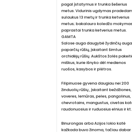
pagal įstatymus ir trunka šešerius
metus. Vidurinis ugdymas pradeda
sulaukus 13 metų ir trunka ketverius
metus; bakalauro koledžo mokyma
paprastai trunka ketverius metus.
GAMTA
Salose auga daugybė žydinčių augal
paparčių rūšių, įskaitant šimtus
orchidėjų rūšių. Aukštos žolės pakeit
miškus, kurie išnyko dėl medienos
ruošos, kasybos ir plėtros.
Filipinuose gyvena daugiau nei 200
žinduolių rūšių , įskaitant beždžiones,
voveres, lemūras, peles, pangolinus,
chevrotains, mangustus, civetas kat
raudonuosius ir ruduosius elnius ir kt.
Binurongas arba Azijos lokio katė
kažkada buvo žinoma, tačiau dabar 