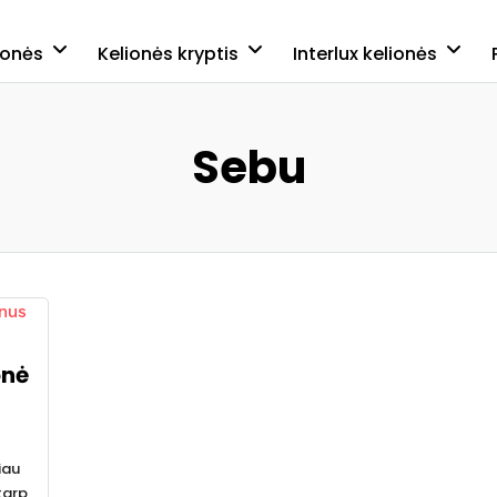
ionės
Kelionės kryptis
Interlux kelionės
Sebu
onė
iau
 tarp