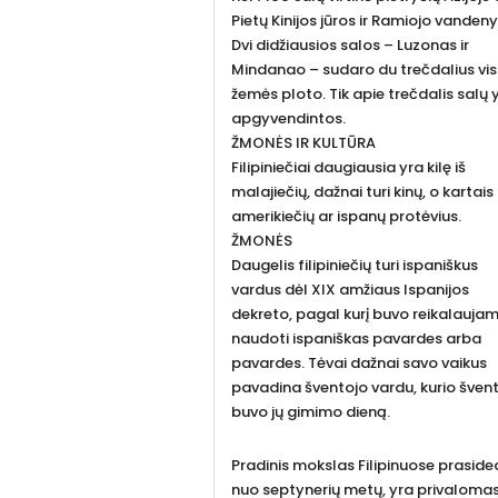
Pietų Kinijos jūros ir Ramiojo vanden
Dvi didžiausios salos – Luzonas ir
Mindanao – sudaro du trečdalius vi
žemės ploto. Tik apie trečdalis salų 
apgyvendintos.
ŽMONĖS IR KULTŪRA
Filipiniečiai daugiausia yra kilę iš
malajiečių, dažnai turi kinų, o kartais 
amerikiečių ar ispanų protėvius.
ŽMONĖS
Daugelis filipiniečių turi ispaniškus
vardus dėl XIX amžiaus Ispanijos
dekreto, pagal kurį buvo reikalauja
naudoti ispaniškas pavardes arba
pavardes. Tėvai dažnai savo vaikus
pavadina šventojo vardu, kurio šven
buvo jų gimimo dieną.
Pradinis mokslas Filipinuose prasid
nuo septynerių metų, yra privaloma