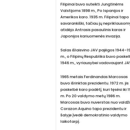
Filipinai buvo suteikti Jungtinėms
Valstijoms 1898 m., Po Ispanijos ir
Amerikos karo. 1935 m. Filipinai tapo
savarankiški, tačiau jų nepriklauso
atidėjo Antrasis pasaulinis karas ir
Japonijos kariuomenės invazija.
Salas išlaisvino JAV pajėgos 1944–1
m., o Filipinų Respublika buvo paske
1946 m., vyriausybei vadovaujant JA
1965 metais Ferdinandas Marcosas
buvo išrinktas prezidentu. 1972 m. jis
paskelbė karo padėtį, kuri tęsėsi iki 1
m. Po 20 valdymo metų 1986 m.
Marcosas buvo nuverstas nuo valdži
Corazon Aquino tapo prezidentu ir
šalyje įvedė demokratinio valdymo
laikotarpį.