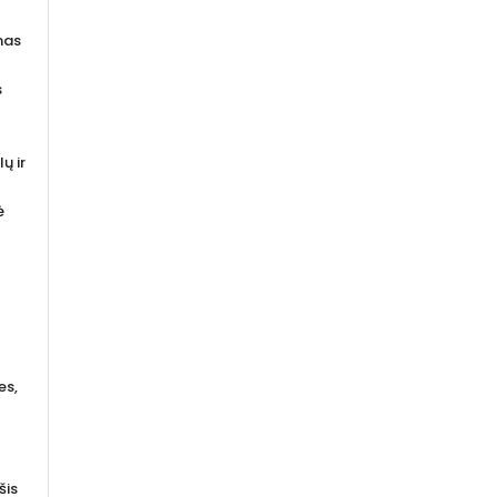
mas
s
ų ir
ė
es,
šis