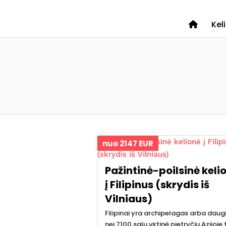
Kel
nuo 2147 EUR
Pažintinė-poilsinė keli
į Filipinus (skrydis iš
Vilniaus)
Filipinai yra archipelagas arba daug
nei 7100 salų virtinė pietryčių Azijoje