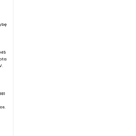
mybę
945
lbta
V.
981
os.