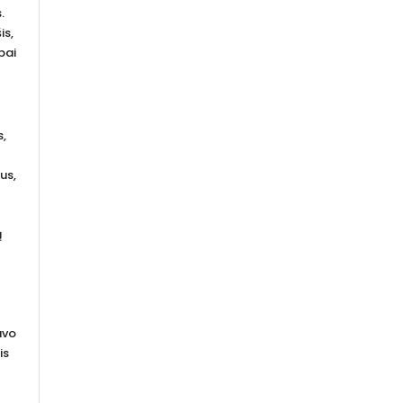
.
is,
bai
s,
us,
ų
ą
uvo
is