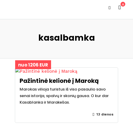
0
kasalbamka
nuo 1206 EUR
Pažintinė kelionė į Maroką
Marokas vilioja turistus iš viso pasaulio savo
senai istorija, spalvų ir skonių gausa. O kur dar
Kasablanka ir Marakešas.
13 dienos