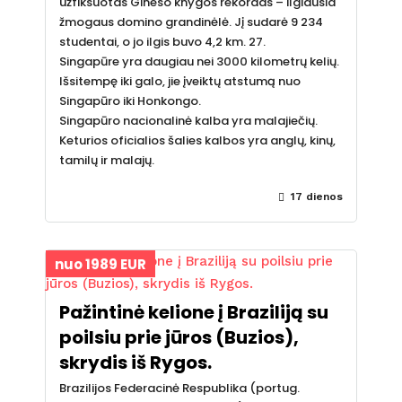
užfiksuotas Gineso knygos rekordas – ilgiausia
žmogaus domino grandinėlė. Jį sudarė 9 234
studentai, o jo ilgis buvo 4,2 km. 27.
Singapūre yra daugiau nei 3000 kilometrų kelių.
Išsitempę iki galo, jie įveiktų atstumą nuo
Singapūro iki Honkongo.
Singapūro nacionalinė kalba yra malajiečių.
Keturios oficialios šalies kalbos yra anglų, kinų,
tamilų ir malajų.
17 dienos
nuo 1989 EUR
Pažintinė kelione į Braziliją su
poilsiu prie jūros (Buzios),
skrydis iš Rygos.
Brazilijos Federacinė Respublika (portug.