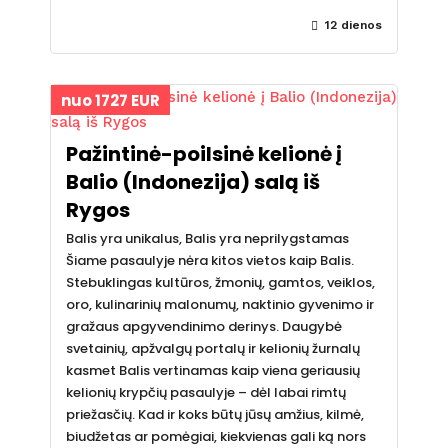
12 dienos
nuo 1727 EUR
Pažintinė-poilsinė kelionė į
Balio (Indonezija) salą iš
Rygos
Balis yra unikalus, Balis yra neprilygstamas
Šiame pasaulyje nėra kitos vietos kaip Balis.
Stebuklingas kultūros, žmonių, gamtos, veiklos,
oro, kulinarinių malonumų, naktinio gyvenimo ir
gražaus apgyvendinimo derinys. Daugybė
svetainių, apžvalgų portalų ir kelionių žurnalų
kasmet Balis vertinamas kaip viena geriausių
kelionių krypčių pasaulyje – dėl labai rimtų
priežasčių. Kad ir koks būtų jūsų amžius, kilmė,
biudžetas ar pomėgiai, kiekvienas gali ką nors