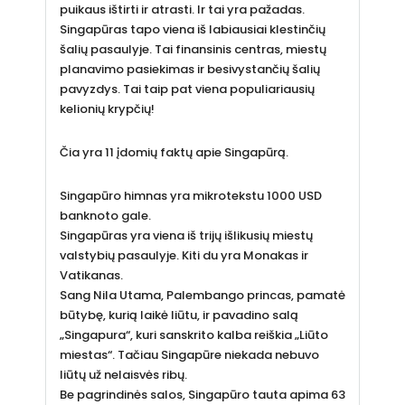
puikaus ištirti ir atrasti. Ir tai yra pažadas.
Singapūras tapo viena iš labiausiai klestinčių
šalių pasaulyje. Tai finansinis centras, miestų
planavimo pasiekimas ir besivystančių šalių
pavyzdys. Tai taip pat viena populiariausių
kelionių krypčių!
Čia yra 11 įdomių faktų apie Singapūrą.
Singapūro himnas yra mikrotekstu 1000 USD
banknoto gale.
Singapūras yra viena iš trijų išlikusių miestų
valstybių pasaulyje. Kiti du yra Monakas ir
Vatikanas.
Sang Nila Utama, Palembango princas, pamatė
būtybę, kurią laikė liūtu, ir pavadino salą
„Singapura“, kuri sanskrito kalba reiškia „Liūto
miestas“. Tačiau Singapūre niekada nebuvo
liūtų už nelaisvės ribų.
Be pagrindinės salos, Singapūro tauta apima 63