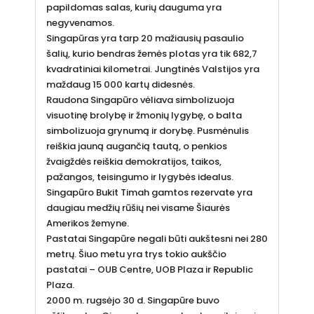
papildomas salas, kurių dauguma yra
negyvenamos.
Singapūras yra tarp 20 mažiausių pasaulio
šalių, kurio bendras žemės plotas yra tik 682,7
kvadratiniai kilometrai. Jungtinės Valstijos yra
maždaug 15 000 kartų didesnės.
Raudona Singapūro vėliava simbolizuoja
visuotinę brolybę ir žmonių lygybę, o balta
simbolizuoja grynumą ir dorybę. Pusmėnulis
reiškia jauną augančią tautą, o penkios
žvaigždės reiškia demokratijos, taikos,
pažangos, teisingumo ir lygybės idealus.
Singapūro Bukit Timah gamtos rezervate yra
daugiau medžių rūšių nei visame Šiaurės
Amerikos žemyne.
Pastatai Singapūre negali būti aukštesni nei 280
metrų. Šiuo metu yra trys tokio aukščio
pastatai – OUB Centre, UOB Plaza ir Republic
Plaza.
2000 m. rugsėjo 30 d. Singapūre buvo