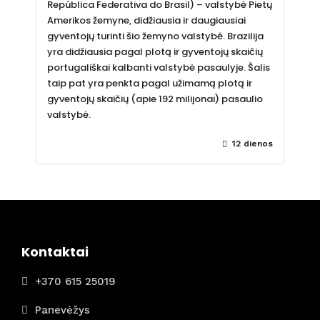
República Federativa do Brasil) – valstybė Pietų
Amerikos žemyne, didžiausia ir daugiausiai
gyventojų turinti šio žemyno valstybė. Brazilija
yra didžiausia pagal plotą ir gyventojų skaičių
portugališkai kalbanti valstybė pasaulyje. Šalis
taip pat yra penkta pagal užimamą plotą ir
gyventojų skaičių (apie 192 milijonai) pasaulio
valstybė.
12 dienos
Kontaktai
+370 615 25019
Panevėžys