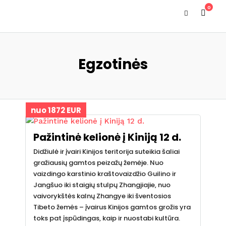
0
Egzotinės
nuo 1872 EUR
Pažintinė kelionė į Kiniją 12 d.
Didžiulė ir įvairi Kinijos teritorija suteikia šaliai
gražiausių gamtos peizažų žemėje. Nuo
vaizdingo karstinio kraštovaizdžio Guilino ir
Jangšuo iki staigių stulpų Zhangjiajie, nuo
vaivorykštės kalnų Zhangye iki šventosios
Tibeto žemės – įvairus Kinijos gamtos grožis yra
toks pat įspūdingas, kaip ir nuostabi kultūra.