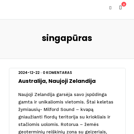
0
singapūras
2024-12-22
•
0 KOMENTARAS
Australija, Naujoji Zelandija
Naujoji Zelandija garsėja savo įspūdinga
gamta ir unikaliomis vietomis. Štai keletas
žymiausių- Milford Sound – kvapą
gniaužianti fiordų teritorija su kriokliais ir
stačiomis uolomis. Rotorua – žemės
geoterminių reiškinių zona su geizeriais,