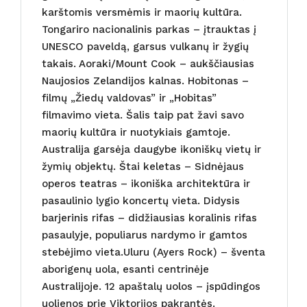
karštomis versmėmis ir maorių kultūra.
Tongariro nacionalinis parkas – įtrauktas į
UNESCO paveldą, garsus vulkanų ir žygių
takais. Aoraki/Mount Cook – aukščiausias
Naujosios Zelandijos kalnas. Hobitonas –
filmų „Žiedų valdovas” ir „Hobitas”
filmavimo vieta. Šalis taip pat žavi savo
maorių kultūra ir nuotykiais gamtoje.
Australija garsėja daugybe ikoniškų vietų ir
žymių objektų. Štai keletas – Sidnėjaus
operos teatras – ikoniška architektūra ir
pasaulinio lygio koncertų vieta. Didysis
barjerinis rifas – didžiausias koralinis rifas
pasaulyje, populiarus nardymo ir gamtos
stebėjimo vieta.Uluru (Ayers Rock) – šventa
aborigenų uola, esanti centrinėje
Australijoje. 12 apaštalų uolos – įspūdingos
uolienos prie Viktorijos pakrantės.