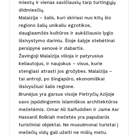
miestų ir vienas savičiausių tarp turtingųjų
didmiesčių.
Malaizija – šalis, kuri skiriasi nuo kitų šio
regiono šalių unikaliu egzotikos,
daugiaamžės kultūros ir aukščiausio lygio
išsivystymo dariniu. Šioje šalyje stebėtinai
persipynė senovė ir dabartis.
Žavingoji Malaizija vilioja ir patyrusius
keliautojus, ir naujokus – visus, kurie
stengiasi atrasti jos grožybes. Malaizija –
tai antroji, po Singapūro, ekonomiškai
išsivysčiusi šalis regione.
Brunėjus yra garsus visoje Pietryčių Azijoje
savo įspūdingomis islamiškos architektūros
mečetėmis. Omar Ali Saifuddien ir Jame Asr
Hassanil Bolkiah mečetės yra papuliarūs
turistiniai objektai. Ne musulmonai turistai į
mečečių vidų gali užeiti ne mišių metu.