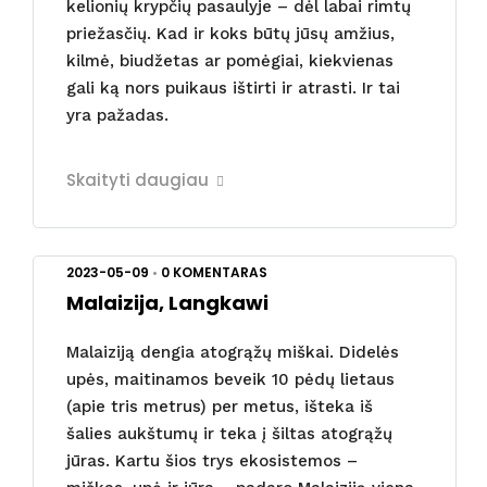
kelionių krypčių pasaulyje – dėl labai rimtų
priežasčių. Kad ir koks būtų jūsų amžius,
kilmė, biudžetas ar pomėgiai, kiekvienas
gali ką nors puikaus ištirti ir atrasti. Ir tai
yra pažadas.
Skaityti daugiau
2023-05-09
•
0 KOMENTARAS
Malaizija, Langkawi
Malaiziją dengia atogrąžų miškai. Didelės
upės, maitinamos beveik 10 pėdų lietaus
(apie tris metrus) per metus, išteka iš
šalies aukštumų ir teka į šiltas atogrąžų
jūras. Kartu šios trys ekosistemos –