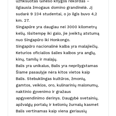
užfiksuotas Gineso knygos rekordas –
ilgiausia žmogaus domino grandinėlė. Jį
sudarė 9 234 studentai, o jo ilgis buvo 4,2
km. 27.
Singapūre yra daugiau nei 3000 kilometrų
kelių. Išsitempę iki galo, jie įveiktų atstumą
nuo Singapūro iki Honkongo.
Singapūro nacionalinė kalba yra malajiečių.
Keturios oficialios šalies kalbos yra anglų,
kinų, tamilų ir malajų.
Balis yra unikalus, Balis yra neprilygstamas
Šiame pasaulyje nėra kitos vietos kaip
Balis. Stebuklingas kultūros, žmonių,
gamtos, veiklos, oro, kulinarinių malonumų,
naktinio gyvenimo ir gražaus
apgyvendinimo derinys. Daugybė svetainių,
apžvalgų portalų ir kelionių žurnalų kasmet
Balis vertinamas kaip viena geriausių