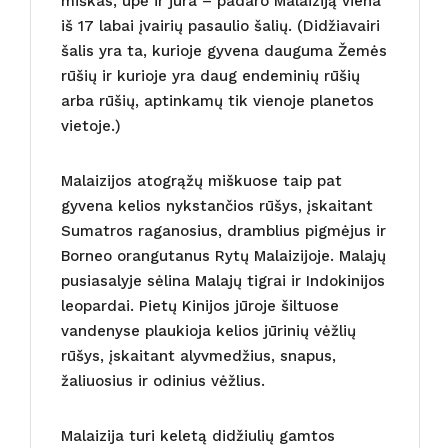
miškas, upė ir jūra – padaro Malaiziją viena
iš 17 labai įvairių pasaulio šalių. (Didžiavairi
šalis yra ta, kurioje gyvena dauguma Žemės
rūšių ir kurioje yra daug endeminių rūšių
arba rūšių, aptinkamų tik vienoje planetos
vietoje.)
Malaizijos atogrąžų miškuose taip pat
gyvena kelios nykstančios rūšys, įskaitant
Sumatros raganosius, dramblius pigmėjus ir
Borneo orangutanus Rytų Malaizijoje. Malajų
pusiasalyje sėlina Malajų tigrai ir Indokinijos
leopardai. Pietų Kinijos jūroje šiltuose
vandenyse plaukioja kelios jūrinių vėžlių
rūšys, įskaitant alyvmedžius, snapus,
žaliuosius ir odinius vėžlius.
Malaizija turi keletą didžiulių gamtos