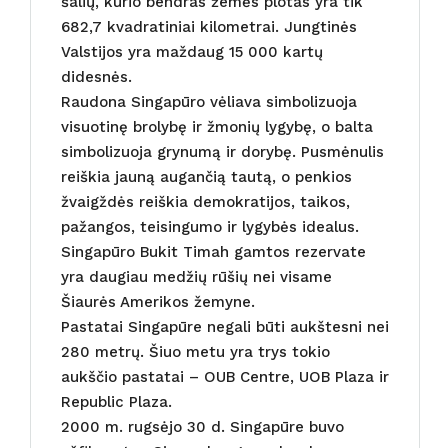
šalių, kurio bendras žemės plotas yra tik
682,7 kvadratiniai kilometrai. Jungtinės
Valstijos yra maždaug 15 000 kartų
didesnės.
Raudona Singapūro vėliava simbolizuoja
visuotinę brolybę ir žmonių lygybę, o balta
simbolizuoja grynumą ir dorybę. Pusmėnulis
reiškia jauną augančią tautą, o penkios
žvaigždės reiškia demokratijos, taikos,
pažangos, teisingumo ir lygybės idealus.
Singapūro Bukit Timah gamtos rezervate
yra daugiau medžių rūšių nei visame
Šiaurės Amerikos žemyne.
Pastatai Singapūre negali būti aukštesni nei
280 metrų. Šiuo metu yra trys tokio
aukščio pastatai – OUB Centre, UOB Plaza ir
Republic Plaza.
2000 m. rugsėjo 30 d. Singapūre buvo