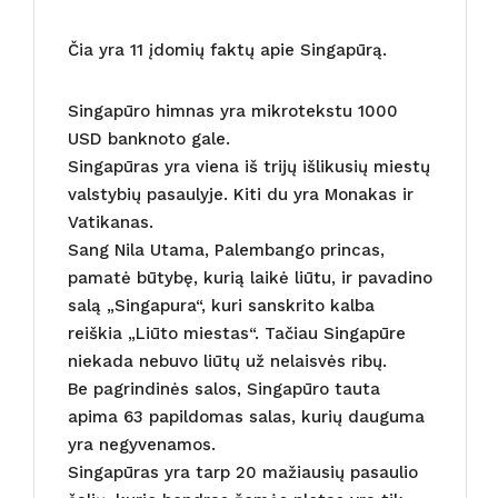
Čia yra 11 įdomių faktų apie Singapūrą.
Singapūro himnas yra mikrotekstu 1000
USD banknoto gale.
Singapūras yra viena iš trijų išlikusių miestų
valstybių pasaulyje. Kiti du yra Monakas ir
Vatikanas.
Sang Nila Utama, Palembango princas,
pamatė būtybę, kurią laikė liūtu, ir pavadino
salą „Singapura“, kuri sanskrito kalba
reiškia „Liūto miestas“. Tačiau Singapūre
niekada nebuvo liūtų už nelaisvės ribų.
Be pagrindinės salos, Singapūro tauta
apima 63 papildomas salas, kurių dauguma
yra negyvenamos.
Singapūras yra tarp 20 mažiausių pasaulio