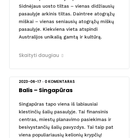
Sidnėjaus uosto tiltas – vienas didžiausių
pasaulyje arkinis tiltas. Daintree atogrąžų
miškai – vienas seniausių atogrąžų miškų
pasaulyje. Kiekviena vieta atspindi
Australijos unikalią gamtą ir kultūrą.
Skaityti daugiau
2023-06-17
•
0 KOMENTARAS
Balis – Singapūras
Singapūras tapo viena iš labiausiai
klestinčių šalių pasaulyje. Tai finansinis
centras, miestų planavimo pasiekimas ir
besivystančių šalių pavyzdys. Tai taip pat
viena populiariausių kelionių krypčių!